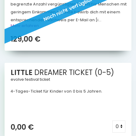
Noch nicht verfügbar
begrenzte Anzahl vergünstigter Tickets für Menschen mit
geringem Einkommen an. Bitte bewirb dich mit einem
entsprechenden Nachweis per E-Mail an [i...
Mehr erfahren
129,00 €
LITTLE
DREAMER
TICKET
(0-5)
evolve festival ticket
4-Tages-Ticket für Kinder von 0 bis 5 Jahren.
0,00 €